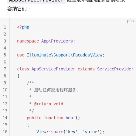
容纳它们：
php
1
<?
php
2
3
namespace
 App\Providers
;
4
5
use
 Illuminate\Support\Facades\View
;
6
7
class
 AppServiceProvider
 extends
 ServiceProvider
8
{
9
    /**
10
     * 启动任何应用程序服务。
11
     *
12
     * 
@return
 void
13
     */
14
    public
 function
 boot
()
15
    {
16
        View
::
share
(
'key'
, 
'value'
);