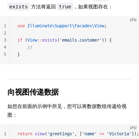
方法将返回
，如果视图存在：
exists
true
php
1
use
 Illuminate\Support\Facades\View
;
2
3
if
 (
View
::
exists
(
'emails.customer'
)) {
4
    //
5
}
向视图传递数据
如您在前面的示例中所见，您可以将数据数组传递给视
图：
php
1
return
 view
(
'greetings'
, [
'name'
 =>
 'Victoria'
]);