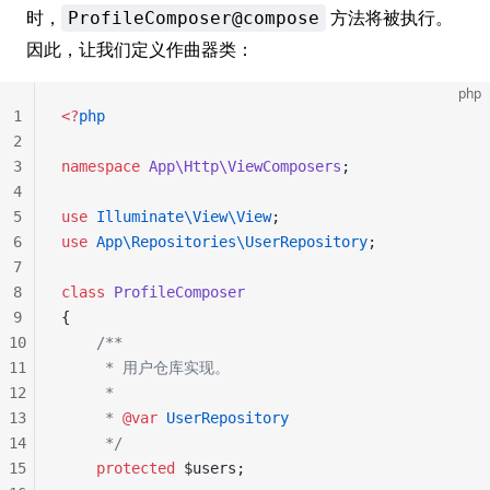
时，
方法将被执行。
ProfileComposer@compose
因此，让我们定义作曲器类：
php
1
<?
php
2
3
namespace
 App\Http\ViewComposers
;
4
5
use
 Illuminate\View\View
;
6
use
 App\Repositories\UserRepository
;
7
8
class
 ProfileComposer
9
{
10
    /**
11
     * 用户仓库实现。
12
     *
13
     * 
@var
 UserRepository
14
     */
15
    protected
 $users;