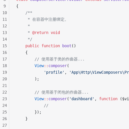
9
{
10
    /**
11
     * 在容器中注册绑定。
12
     *
13
     * 
@return
 void
14
     */
15
    public
 function
 boot
()
16
    {
17
        // 使用基于类的作曲器...
18
        View
::
composer
(
19
            'profile'
, 
'App\Http\ViewComposers\Pr
20
        );
21
22
        // 使用基于闭包的作曲器...
23
        View
::
composer
(
'dashboard'
, 
function
 ($vi
24
            //
25
        });
26
    }
27