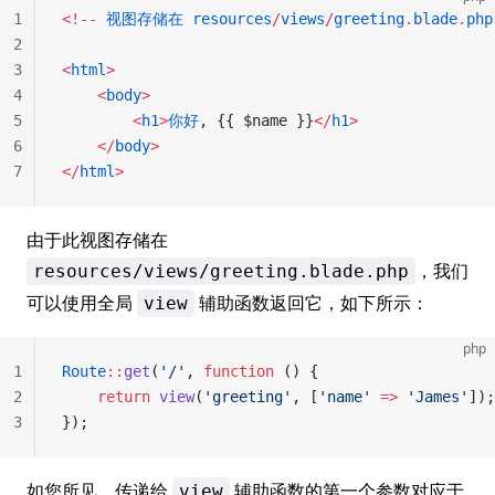
1
<!--
 视图存储在
 resources
/
views
/
greeting
.
blade
.
php
2
3
<
html
>
4
    <
body
>
5
        <
h1
>
你好
, {{ $name }}
</
h1
>
6
    </
body
>
7
</
html
>
由于此视图存储在
，我们
resources/views/greeting.blade.php
可以使用全局
辅助函数返回它，如下所示：
view
php
1
Route
::
get
(
'/'
, 
function
 () {
2
    return
 view
(
'greeting'
, [
'name'
 =>
 'James'
]);
3
});
如您所见，传递给
辅助函数的第一个参数对应于
view