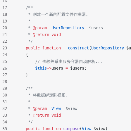
16
17
    /**
18
     * 创建一个新的配置文件作曲器。
19
     *
20
     * 
@param
  UserRepository
  $users
21
     * 
@return
 void
22
     */
23
    public
 function
 __construct
(
UserRepository
 $u
24
    {
25
        // 依赖关系由服务容器自动解析...
26
        $this
->
users 
=
 $users;
27
    }
28
29
    /**
30
     * 将数据绑定到视图。
31
     *
32
     * 
@param
  View
  $view
33
     * 
@return
 void
34
     */
35
    public
 function
 compose
(
View
 $view)