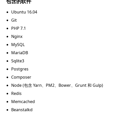
包含的软件
Ubuntu 16.04
Git
PHP 7.1
Nginx
MySQL
MariaDB
Sqlite3
Postgres
Composer
Node (包含 Yarn、PM2、Bower、Grunt 和 Gulp)
Redis
Memcached
Beanstalkd