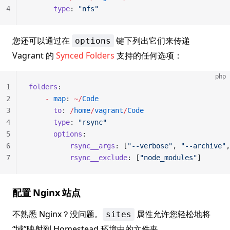
4
      type
: 
"nfs"
您还可以通过在
键下列出它们来传递
options
Vagrant 的
Synced Folders
支持的任何选项：
php
1
folders
:
2
    -
 map
: 
~/
Code
3
      to
: 
/
home
/
vagrant
/
Code
4
      type
: 
"rsync"
5
      options
:
6
          rsync__args
: [
"--verbose"
, 
"--archive"
,
7
          rsync__exclude
: [
"node_modules"
]
配置 Nginx 站点
不熟悉 Nginx？没问题。
属性允许您轻松地将
sites
“域”映射到 Homestead 环境中的文件夹。