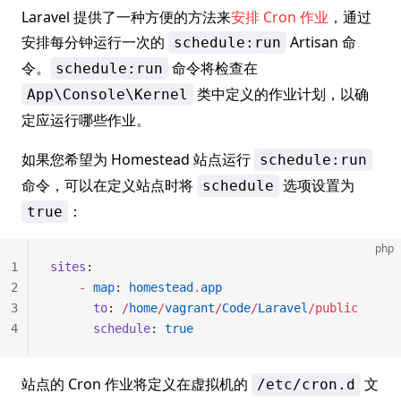
Laravel 提供了一种方便的方法来
安排 Cron 作业
，通过
安排每分钟运行一次的
Artisan 命
schedule:run
令。
命令将检查在
schedule:run
类中定义的作业计划，以确
App\Console\Kernel
定应运行哪些作业。
如果您希望为 Homestead 站点运行
schedule:run
命令，可以在定义站点时将
选项设置为
schedule
：
true
php
1
sites
:
2
    -
 map
: 
homestead
.
app
3
      to
: 
/
home
/
vagrant
/
Code
/
Laravel
/public
4
      schedule
: 
true
站点的 Cron 作业将定义在虚拟机的
文
/etc/cron.d