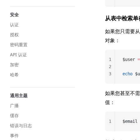
安全
从表中检索单
认证
如果您只需要
授权
对象：
密码重置
API 认证
1
$user 
=
加密
2
3
echo
 $u
哈希
如果您甚至不
通用主题
值：
广播
缓存
1
$email 
错误与日志
事件