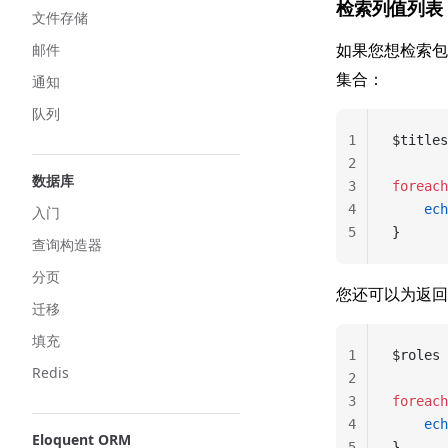
检索列值列表
文件存储
如果您想检索
邮件
集合：
通知
队列
1
$titles
2
数据库
3
foreach
4
    ech
入门
5
}
查询构造器
分页
您还可以为返回
迁移
填充
1
$roles 
Redis
2
3
foreach
4
    ech
Eloquent ORM
5
}