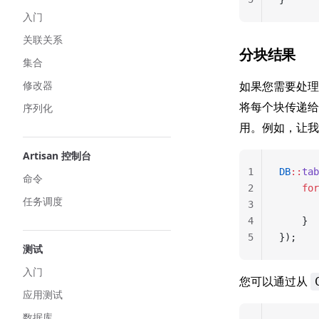
入门
关联关系
分块结果
集合
修改器
如果您需要处
将每个块传递
序列化
用。例如，让我
Artisan 控制台
1
DB
::
tab
命令
2
    for
任务调度
3
       
4
    }
5
});
测试
入门
您可以通过从
应用测试
数据库