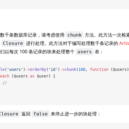
理数千条数据库记录，请考虑使用
方法。此方法一次检
chunk
给
进行处理。此方法对于编写处理数千条记录的
Art
Closure
们以每次 100 条记录的块来处理整个
表：
users
le
(
'users'
)
->
orderBy
(
'id'
)
->
chunk
(
100
, 
function
 ($users)
each
 ($users 
as
 $user) {
 //
返回
来停止进一步的块处理：
Closure
false