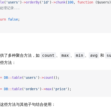
le
(
'users'
)
->
orderBy
(
'id'
)
->
chunk
(
100
, 
function
 ($users)
/ 处理记录...
urn
 false
;
提供了多种聚合方法，如
、
、
、
和
count
max
min
avg
s
些方法：
=
 DB
::
table
(
'users'
)
->
count
();
=
 DB
::
table
(
'orders'
)
->
max
(
'price'
);
这些方法与其他子句结合使用：