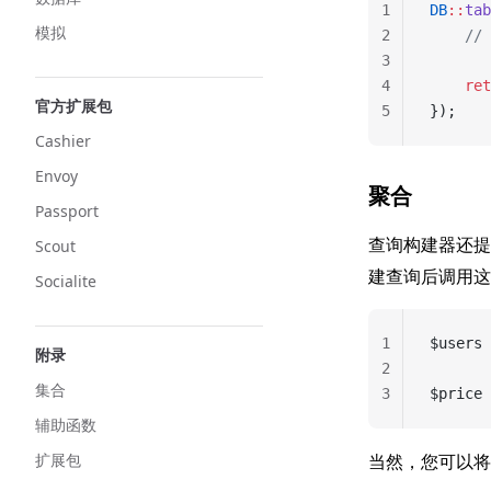
1
DB
::
tab
模拟
2
    /
3
4
    ret
官方扩展包
5
});
Cashier
Envoy
聚合
Passport
查询构建器还
Scout
建查询后调用这
Socialite
1
$users 
附录
2
集合
3
$price 
辅助函数
扩展包
当然，您可以将