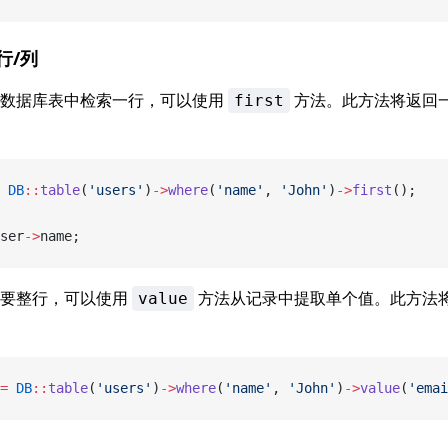
行/列
从数据库表中检索一行，可以使用
方法。此方法将返回
first
 DB
::
table
(
'users'
)
->
where
(
'name'
, 
'John'
)
->
first
();
ser
->
name;
需要整行，可以使用
方法从记录中提取单个值。此方法
value
=
 DB
::
table
(
'users'
)
->
where
(
'name'
, 
'John'
)
->
value
(
'emai