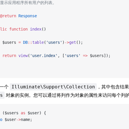
 * 显示应用程序所有用户的列表。
@return
 Response
lic
 function
 index
()
 $users 
=
 DB
::
table
(
'users'
)
->
get
();
 return
 view
(
'user.index'
, [
'users'
 =>
 $users]);
一个
，其中包含结果
Illuminate\Support\Collection
对象的实例。您可以通过将列作为对象的属性来访问每个列
s
 ($users 
as
 $user) {
o
 $user
->
name;