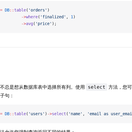
=
 DB
::
table
(
'orders'
)
         ->
where
(
'finalized'
, 
1
)
         ->
avg
(
'price'
);
并不总是想从数据库表中选择所有列。使用
方法，您可
select
子句：
=
 DB
::
table
(
'users'
)
->
select
(
'name'
, 
'email as user_emai