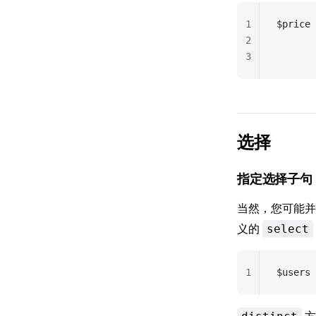
1
$price 
2
       
3
       
选择
指定选择子句
当然，您可能
义的
select
1
$users 