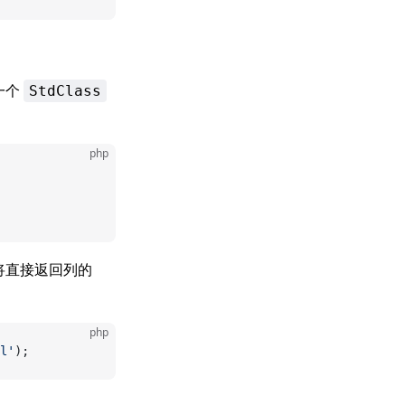
一个
StdClass
php
将直接返回列的
php
l'
);