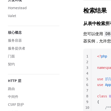
Homestead
检索结果
Valet
从表中检索所
核心概念
您可以使用
DB
服务容器
器实例，允许
服务提供者
门面
1
<?
php
2
契约
3
namespa
4
5
use
 Ill
HTTP 层
6
use
 App
路由
7
中间件
8
class
 U
9
{
CSRF 防护
10
    /**