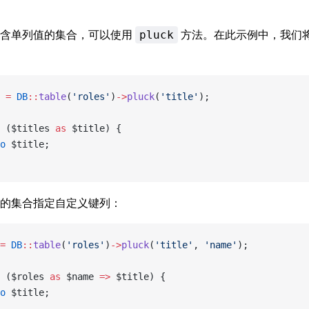
包含单列值的集合，可以使用
方法。在此示例中，我们
pluck
 
=
 DB
::
table
(
'roles'
)
->
pluck
(
'title'
);
 ($titles 
as
 $title) {
o
 $title;
的集合指定自定义键列：
=
 DB
::
table
(
'roles'
)
->
pluck
(
'title'
, 
'name'
);
 ($roles 
as
 $name 
=>
 $title) {
o
 $title;