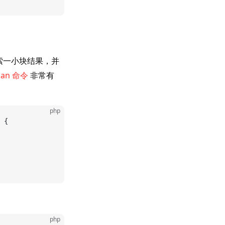
索一小块结果，并
isan 命令
非常有
php
 {
php