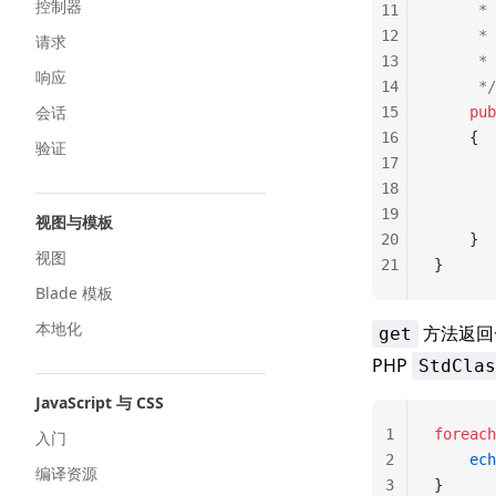
控制器
11
    
12
     *
请求
13
     * 
响应
14
     */
会话
15
    pub
16
    {
验证
17
       
18
19
       
视图与模板
20
    }
视图
21
}
Blade 模板
本地化
方法返回
get
PHP
StdClas
JavaScript 与 CSS
1
foreach
入门
2
    ech
编译资源
3
}