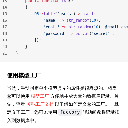
13
    public
 function
 run
()
14
    {
15
        DB
::
table
(
'users'
)
->
insert
([
16
            'name'
 =>
 str_random
(
10
),
17
            'email'
 =>
 str_random
(
10
)
.
'@gmail.com
18
            'password'
 =>
 bcrypt
(
'secret'
),
19
        ]);
20
    }
21
}
使用模型工厂
当然，手动指定每个模型填充的属性是很麻烦的。相反，
您可以使用
模型工厂
方便地生成大量的数据库记录。首
先，查看
模型工厂文档
以了解如何定义您的工厂。一旦
定义了工厂，您可以使用
辅助函数将记录插
factory
入到数据库中。