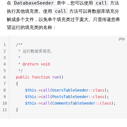
在
类中，您可以使用
方法
DatabaseSeeder
call
执行其他填充类。使用
方法可以将数据库填充分
call
解成多个文件，以免单个填充类过于庞大。只需传递您希
望运行的填充类的名称：
php
1
/**
2
 * 运行数据库填充。
3
 *
4
 * 
@return
 void
5
 */
6
public
 function
 run
()
7
{
8
    $this
->
call
(
UsersTableSeeder
::class
);
9
    $this
->
call
(
PostsTableSeeder
::class
);
10
    $this
->
call
(
CommentsTableSeeder
::class
);
11
}