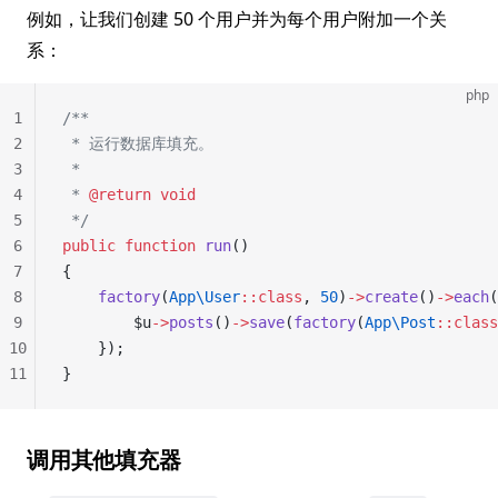
例如，让我们创建 50 个用户并为每个用户附加一个关
系：
php
1
/**
2
 * 运行数据库填充。
3
 *
4
 * 
@return
 void
5
 */
6
public
 function
 run
()
7
{
8
    factory
(
App\User
::class
, 
50
)
->
create
()
->
each
(
9
        $u
->
posts
()
->
save
(
factory
(
App\Post
::class
10
    });
11
}
调用其他填充器