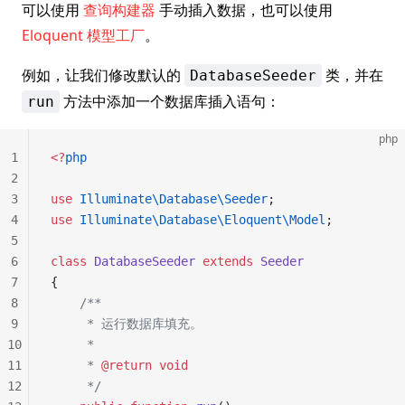
可以使用
查询构建器
手动插入数据，也可以使用
Eloquent 模型工厂
。
例如，让我们修改默认的
类，并在
DatabaseSeeder
方法中添加一个数据库插入语句：
run
php
1
<?
php
2
3
use
 Illuminate\Database\Seeder
;
4
use
 Illuminate\Database\Eloquent\Model
;
5
6
class
 DatabaseSeeder
 extends
 Seeder
7
{
8
    /**
9
     * 运行数据库填充。
10
     *
11
     * 
@return
 void
12
     */